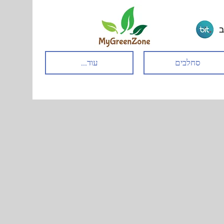
ב
סחלבים
עוד...