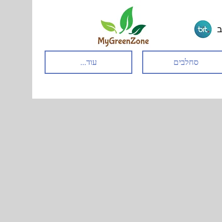
ב
סחלבים
עוד...