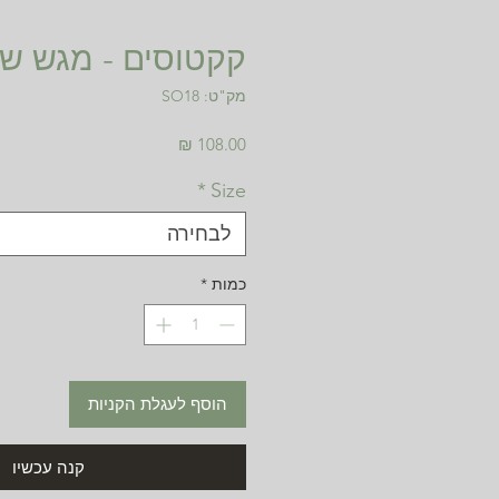
קקטוסים - מגש של 8 יחיד
מק"ט: SO18
מחיר
*
Size
לבחירה
כמות
*
הוסף לעגלת הקניות
קנה עכשיו