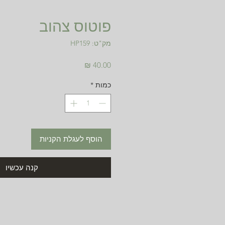
פוטוס צהוב
מק"ט: HP159
מחיר
כמות
*
הוסף לעגלת הקניות
קנה עכשיו