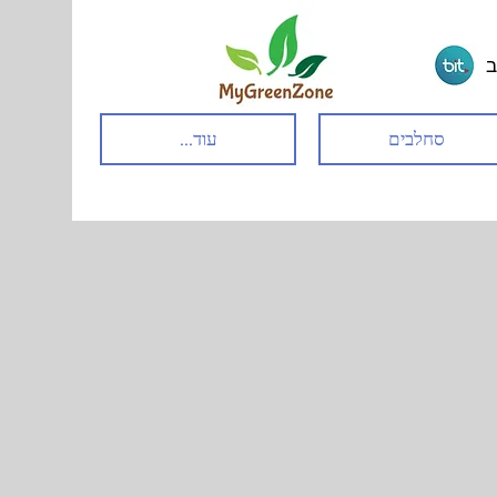
ב
סחלבים
עוד...