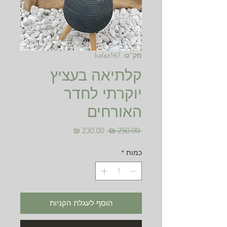
מק"ט: kalaz167
קלתיאה בעציץ
יוקרתי לחדר
האורחים
מחיר
מחיר
 ‏250.00 ‏₪ 
רגיל
מבצע
כמות
*
הוסף לעגלת הקניות